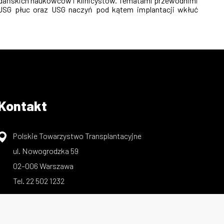
 gdańskich naukowców i klinicystów. Tematami przewodnimi
 USG płuc oraz USG naczyń pod kątem implantacji wkłuć
Kontakt
Polskie Towarzystwo Transplantacyjne
ul. Nowogrodzka 59
02–006 Warszawa
Tel. 22 502 1232