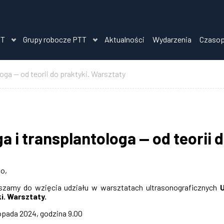
TT
Grupy robocze PTT
Aktualności
Wydarzenia
Czaso
loga — od teorii do praktyki. Warsztaty
a i transplantologa — od teorii 
o,
szamy do wzięcia udziału w warsztatach ultrasonograficznych
U
ki. Warsztaty.
topada 2024, godzina 9.00