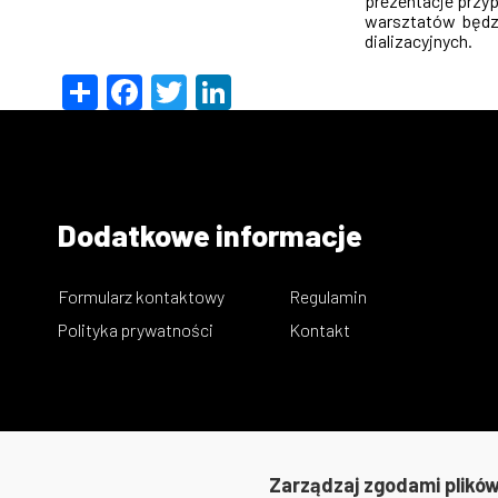
prezentacje przy
warsztatów będz
dializacyjnych.
Share
Facebook
Twitter
LinkedIn
Dodatkowe informacje
Formularz kontaktowy
Regulamin
Polityka prywatności
Kontakt
Zarządzaj zgodami plików