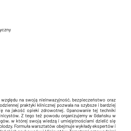
dyczny
e względu na swoją nieinwazyjność, bezpieczeństwo oraz
iennej praktyki klinicznej pozwala na szybsze i bardziej
ę na jakość opieki zdrowotnej. Opanowanie tej techniki
linicystów. Z tego też powodu organizujemy w Gdańsku w
ogów, w której swoją wiedzą i umiejętnościami dzielić się
onolodzy. Formuła warsztatów obejmuje wykłady ekspertów i