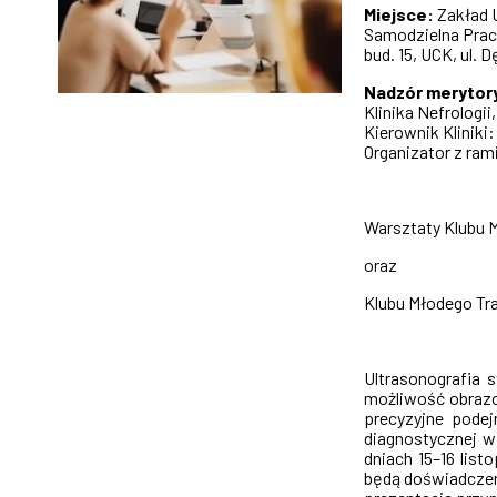
Miejsce:
Zakład U
Samodzielna Prac
bud. 15, UCK, ul. 
Nadzór merytor
Klinika Nefrologi
Kierownik Kliniki
Organizator z rami
Warsztaty Klubu 
oraz
Klubu Młodego Tr
Ultrasonografia 
możliwość obrazo
precyzyjne podej
diagnostycznej w
dniach 15–16 list
będą doświadczeni