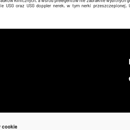
padków klinicznych, a wśród prelegentów nie zabraknie wybitnych
ie USG oraz USG doppler nerek, w tym nerki przeszczepionej,
 cookie