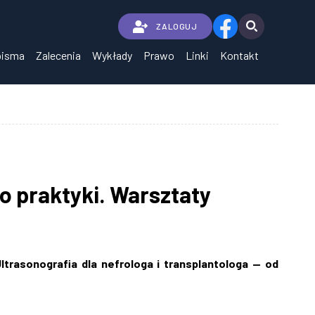
ZALOGUJ
pisma
Zalecenia
Wykłady
Prawo
Linki
Kontakt
do praktyki. Warsztaty
ltrasonografia dla nefrologa i transplantologa — od