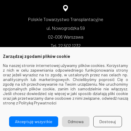
Polskie Towarzystwo Transplantacyjne
ul. Nowogrodzka 59
02–006 Warszawa
Tel. 22 502 1232
Zarządzaj zgodami plików cookie
Na naszej stronie internetowej używamy plików cookies. Korzystamy
z nich w celu zapewniania odpowiedniego funkcjonowania strony
oraz jeżeli wyrazisz na to zgodę, w ustalonych przez nas celach np.
analitycznych lub marketingowych. Chcielibyśmy poprosić Cię o
zgodę na ich przechowywanie na Twoim urządzeniu. Nie uruchomimy
opcjonalnych plików cookie, zanim ich samodzielnie nie włączysz.
Jeśli chcesz dowiedzieć się więcej w jaki sposób działają pliki cookie
oraz jak przetwarzamy dane osobowe z nimi związane, odwiedź naszą
stronę z Polityką Prywatności
© 2026 Via Medica. All Rights Reserved
Akceptuję wszystkie
Odmowa
Dostosuj