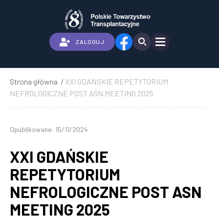
Przejdź
do
treści
ZALOGUJ
Strona główna
XXI GDAŃSKIE REPETYTORIUM
Ścieżka
NEFROLOGICZNE POST ASN MEETING 2025
nawigacyjna
Opublikowane: 15/11/2024
XXI GDAŃSKIE
REPETYTORIUM
NEFROLOGICZNE POST ASN
MEETING 2025