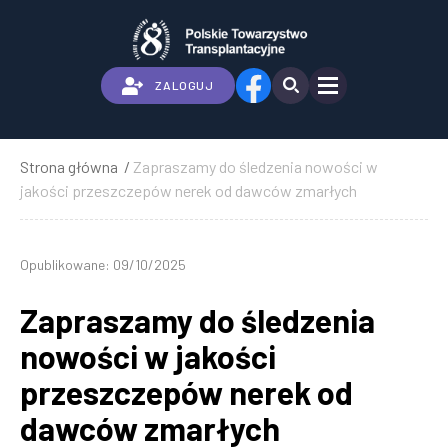
Przejdź
do
treści
ZALOGUJ
Strona główna
Zapraszamy do śledzenia nowości w
Ścieżka
jakości przeszczepów nerek od dawców zmarłych
nawigacyjna
Opublikowane: 09/10/2025
Zapraszamy do śledzenia
nowości w jakości
przeszczepów nerek od
dawców zmarłych