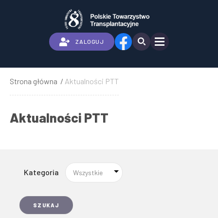
Przejdź
do
treści
ZALOGUJ
Strona główna
Aktualności PTT
Ścieżka
nawigacyjna
Aktualności PTT
Kategoria