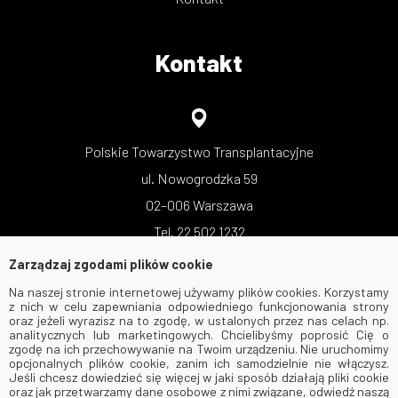
Kontakt
Polskie Towarzystwo Transplantacyjne
ul. Nowogrodzka 59
02–006 Warszawa
Tel. 22 502 1232
Zarządzaj zgodami plików cookie
Na naszej stronie internetowej używamy plików cookies. Korzystamy
z nich w celu zapewniania odpowiedniego funkcjonowania strony
oraz jeżeli wyrazisz na to zgodę, w ustalonych przez nas celach np.
analitycznych lub marketingowych. Chcielibyśmy poprosić Cię o
zgodę na ich przechowywanie na Twoim urządzeniu. Nie uruchomimy
opcjonalnych plików cookie, zanim ich samodzielnie nie włączysz.
Jeśli chcesz dowiedzieć się więcej w jaki sposób działają pliki cookie
oraz jak przetwarzamy dane osobowe z nimi związane, odwiedź naszą