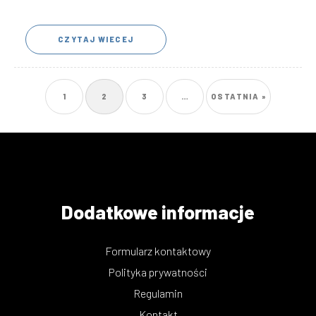
CZYTAJ WIECEJ
STRONA
1
BIEŻĄCA
2
STRONA
3
…
OSTATNIA
OSTATNIA »
Stronicowanie
STRONA
STRONA
Dodatkowe informacje
Formularz kontaktowy
Polityka prywatności
Regulamin
Kontakt