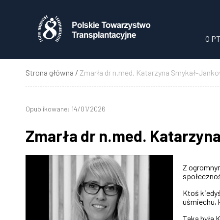
Przejdź
do
treści
O P
Strona główna
Zmarła dr n.med. Katarzyna Smykał-Jank
Ścieżka
nawigacyjna
Opublikowane: 14/01/2026
Zmarła dr n.med. Katarzyn
Z ogromnym
społecznoś
Ktoś kiedyś
uśmiechu, k
Taka była K