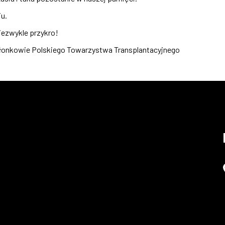
iu.
iezwykle przykro!
złonkowie Polskiego Towarzystwa Transplantacyjnego