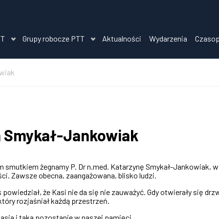
TT
Grupy robocze PTT
Aktualności
Wydarzenia
Czaso
owiak
a Smykał-Jankowiak
 smutkiem żegnamy P. Dr n.med. Katarzynę Smykał-Jankowiak, wspa
ci. Zawsze obecna, zaangażowana, blisko ludzi.
 powiedział, że Kasi nie da się nie zauważyć. Gdy otwierały się drz
tóry rozjaśniał każdą przestrzeń.
asia i taka pozostanie w naszej pamięci.