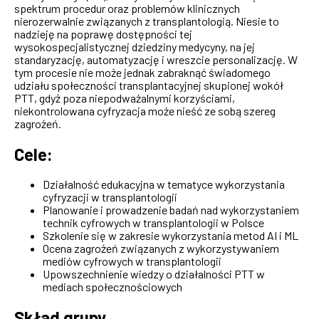
spektrum procedur oraz problemów klinicznych
nierozerwalnie związanych z transplantologią. Niesie to
nadzieję na poprawę dostępności tej
wysokospecjalistycznej dziedziny medycyny, na jej
standaryzację, automatyzację i wreszcie personalizację. W
tym procesie nie może jednak zabraknąć świadomego
udziału społeczności transplantacyjnej skupionej wokół
PTT, gdyż poza niepodważalnymi korzyściami,
niekontrolowana cyfryzacja może nieść ze sobą szereg
zagrożeń.
Cele:
Działalność edukacyjna w tematyce wykorzystania
cyfryzacji w transplantologii
Planowanie i prowadzenie badań nad wykorzystaniem
technik cyfrowych w transplantologii w Polsce
Szkolenie się w zakresie wykorzystania metod AI i ML
Ocena zagrożeń związanych z wykorzystywaniem
mediów cyfrowych w transplantologii
Upowszechnienie wiedzy o działalności PTT w
mediach społecznościowych
Skład grupy