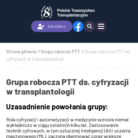
Przejdź
do
treści
ZALOGUJ
Strona główna
Grupy robocze PTT
Grupa robocza PTT ds.
Ścieżka
cyfryzacji w transplantologii
nawigacyjna
Grupa robocza PTT ds. cyfryzacji
w transplantologii
Uzasadnienie powołania grupy:
Rola cyfryzacji i automatyzacji w medycynie w
niemal
zrosła
wykładniczo w ciągu ostatnich kilku lat. Zastosowanie
technik cyfrowych, w tym sztucznej inteligencji (AI) i uczenia
maszynowego (ML), zaczyna obejmować coraz większe