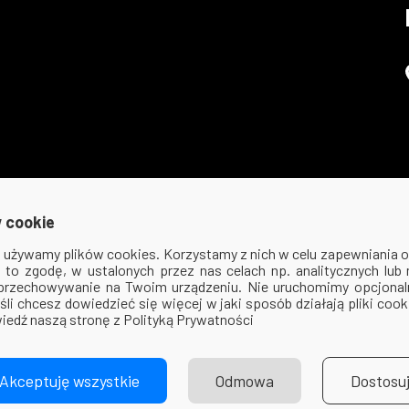
 cookie
ej używamy plików cookies. Korzystamy z nich w celu zapewniania
na to zgodę, w ustalonych przez nas celach np. analitycznych lub
 przechowywanie na Twoim urządzeniu. Nie uruchomimy opcjonaln
śli chcesz dowiedzieć się więcej w jaki sposób działają pliki coo
iedź naszą stronę z Polityką Prywatności
© 2026 Via Medica. All Rights Reserved
Akceptuję wszystkie
Odmowa
Dostosu