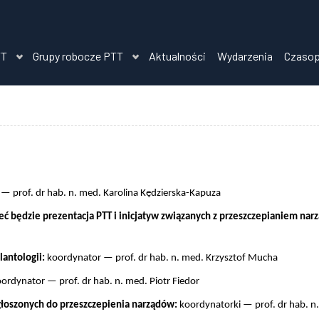
TT
Grupy robocze PTT
Aktualności
Wydarzenia
Czaso
 prof. dr hab. n. med. Karolina Kędzierska-Kapuza
eżeć będzie prezentacja PTT i inicjatyw związanych z przeszczepianiem n
antologii:
koordynator — prof. dr hab. n. med. Krzysztof Mucha
ordynator — prof. dr hab. n. med. Piotr Fiedor
zgłoszonych do przeszczepienia narządów:
koordynatorki — prof. dr hab. n.