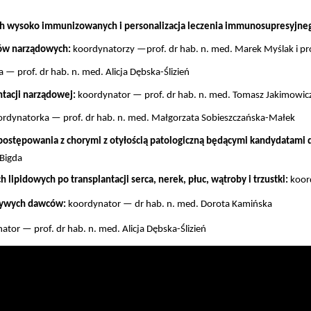
h wysoko immunizowanych i personalizacja leczenia immunosupresyjne
pów narządowych:
koordynatorzy —prof. dr hab. n. med. Marek Myślak i pro
 — prof. dr hab. n. med. Alicja Dębska-Ślizień
tacji narządowej:
koordynator — prof. dr hab. n. med. Tomasz Jakimowic
rdynatorka — prof. dr hab. n. med. Małgorzata Sobieszczańska-Małek
 postępowania z chorymi z otyłością patologiczną będącymi kandydatami do
Bigda
ipidowych po transplantacji serca, nerek, płuc, wątroby i trzustki:
koor
 żywych dawców:
koordynator
— dr hab. n. med. Dorota Kamińska
ator — prof. dr hab. n. med. Alicja Dębska-Ślizień