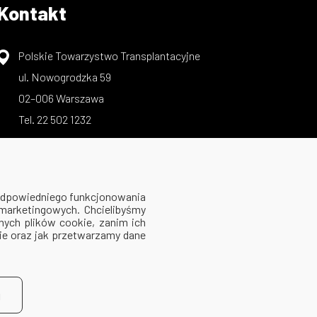
Kontakt
Polskie Towarzystwo Transplantacyjne
ul. Nowogrodzka 59
02–006 Warszawa
Tel. 22 502 1232
 odpowiedniego funkcjonowania
 marketingowych. Chcielibyśmy
ych plików cookie, zanim ich
kie oraz jak przetwarzamy dane
j