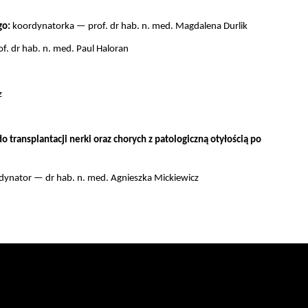
go:
koordynatorka — prof. dr hab. n. med. Magdalena Durlik
f. dr hab. n. med. Paul Haloran
z
 transplantacji nerki oraz chorych z patologiczną otyłością po
dynator
—
dr hab. n. med. Agnieszka Mickiewicz