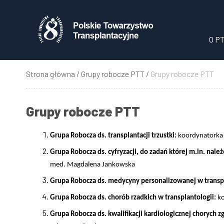
Przejdź
do
treści
O P
Strona główna
Grupy robocze PTT
Grupy robocze PTT
Ścieżka
nawigacyjna
Grupy robocze PTT
Grupa Robocza ds. transplantacji trzustki:
koordynatorka —
Grupa Robocza ds. cyfryzacji, do zadań której m.in. nal
med. Magdalena Jankowska
Grupa Robocza ds. medycyny personalizowanej w transpl
Grupa Robocza ds. chorób rzadkich w transplantologii:
ko
Grupa Robocza ds. kwalifikacji kardiologicznej chorych 