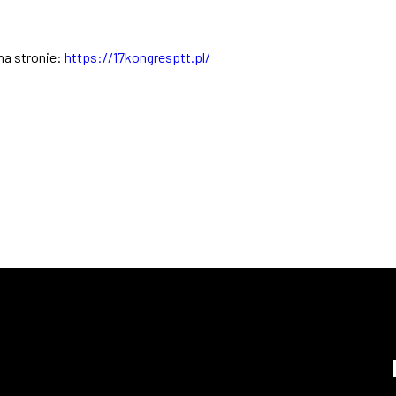
na stronie:
https://17kongresptt.pl/