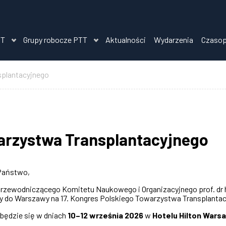
TT
Grupy robocze PTT
Aktualności
Wydarzenia
Czaso
splantacyjnego
warzystwa Transplantacyjnego
Państwo,
Przewodniczącego Komitetu Naukowego i Organizacyjnego prof. dr h
 do Warszawy na 17. Kongres Polskiego Towarzystwa Transplantac
będzie się w dniach
10–12 września 2026
w
Hotelu
Hilton Warsa