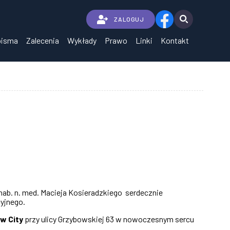
ZALOGUJ
pisma
Zalecenia
Wykłady
Prawo
Linki
Kontakt
ab. n. med. Macieja Kosieradzkiego serdecznie
yjnego.
w City
przy ulicy Grzybowskiej 63 w nowoczesnym sercu