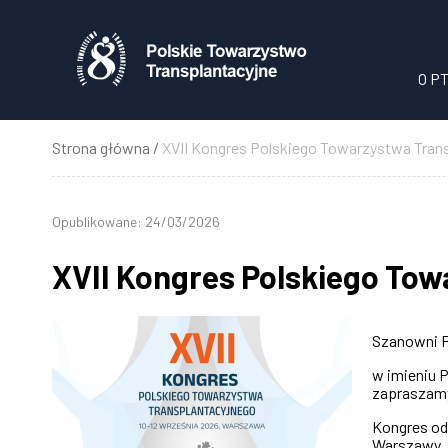
Przejdź
do
treści
O P
Strona główna
XVII Kongres Polskiego Towarzystwa Tran
Ścieżka
nawigacyjna
Opublikowane: 24/03/2026
XVII Kongres Polskiego To
Szanowni 
w imieniu 
zapraszamy
Kongres od
Warszawy.