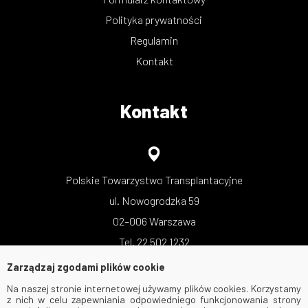
Polityka prywatności
Regulamin
Kontakt
Kontakt
Polskie Towarzystwo Transplantacyjne
ul. Nowogrodzka 59
02–006 Warszawa
Tel. 22 502 1232
Zarządzaj zgodami plików cookie
Na naszej stronie internetowej używamy plików cookies. Korzystamy
z nich w celu zapewniania odpowiedniego funkcjonowania strony