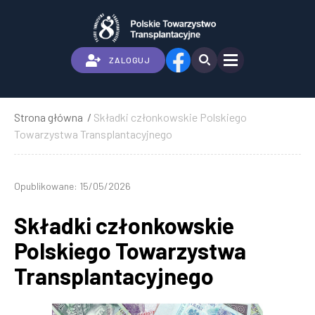
Przejdź
do
treści
ZALOGUJ
Strona główna
Składki członkowskie Polskiego
Ścieżka
Towarzystwa Transplantacyjnego
nawigacyjna
Opublikowane: 15/05/2026
Składki członkowskie
Polskiego Towarzystwa
Transplantacyjnego