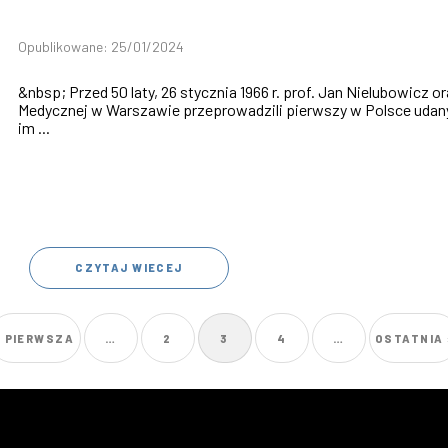
Opublikowane: 25/01/2024
&nbsp; Przed 50 laty, 26 stycznia 1966 r. prof. Jan Nielubowicz or
Medycznej w Warszawie przeprowadzili pierwszy w Polsce udany
im ...
CZYTAJ WIECEJ
PIERWSZA
« PIERWSZA
…
STRONA
2
BIEŻĄCA
3
STRONA
4
…
OSTATNIA
OSTATNIA 
STRONA
STRONA
STRONA