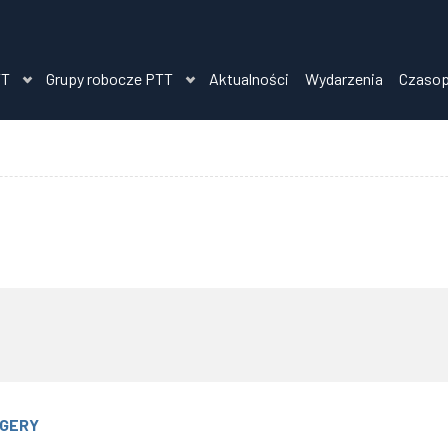
TT
Grupy robocze PTT
Aktualności
Wydarzenia
Czaso
RGERY