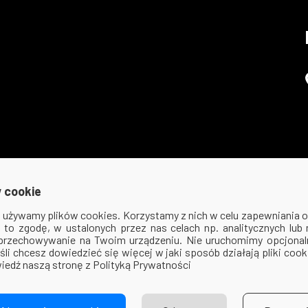
 cookie
ej używamy plików cookies. Korzystamy z nich w celu zapewniania
na to zgodę, w ustalonych przez nas celach np. analitycznych lub
 przechowywanie na Twoim urządzeniu. Nie uruchomimy opcjonaln
śli chcesz dowiedzieć się więcej w jaki sposób działają pliki coo
iedź naszą stronę z Polityką Prywatności