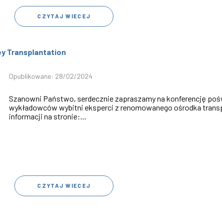
CZYTAJ WIECEJ
ey Transplantation
Opublikowane: 28/02/2024
Szanowni Państwo, serdecznie zapraszamy na konferencję pośw
wykładowców wybitni eksperci z renomowanego ośrodka transpl
informacji na stronie:...
CZYTAJ WIECEJ