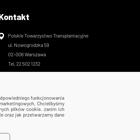
Kontakt
Polskie Towarzystwo Transplantacyjne
ul. Nowogrodzka 59
02–006 Warszawa
Tel. 22 502 1232
 odpowiedniego funkcjonowania
 marketingowych. Chcielibyśmy
ych plików cookie, zanim ich
kie oraz jak przetwarzamy dane