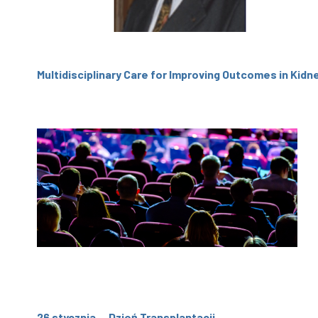
Multidisciplinary Care for Improving Outcomes in Kidn
26 stycznia — Dzień Transplantacji