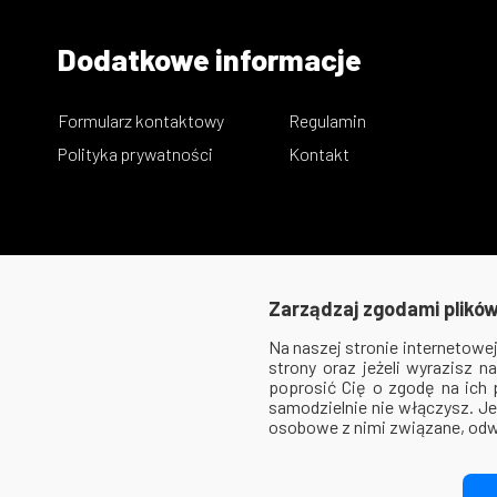
Dodatkowe informacje
Formularz kontaktowy
Regulamin
Polityka prywatności
Kontakt
Zarządzaj zgodami plików
Na naszej stronie internetow
strony oraz jeżeli wyrazisz 
poprosić Cię o zgodę na ich
samodzielnie nie włączysz. Je
osobowe z nimi związane, odw