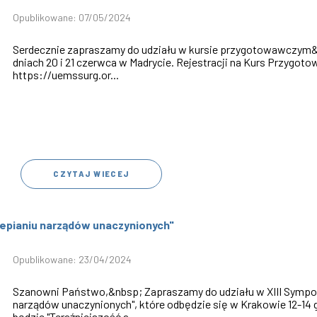
Opublikowane: 07/05/2024
Serdecznie zapraszamy do udziału w kursie przygotowawczym&n
dniach 20 i 21 czerwca w Madrycie. Rejestracji na Kurs Przygo
https://uemssurg.or...
CZYTAJ WIECEJ
zepianiu narządów unaczynionych"
Opublikowane: 23/04/2024
Szanowni Państwo,&nbsp; Zapraszamy do udziału w XIII Sympo
narządów unaczynionych", które odbędzie się w Krakowie 12-14 
będzie "Teraźniejszość a...